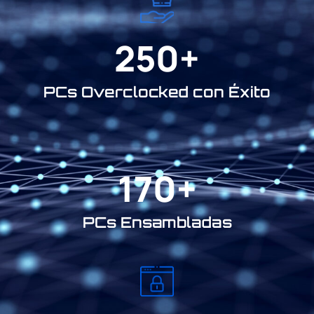
250
+
PCs Overclocked con Éxito
170
+
PCs Ensambladas